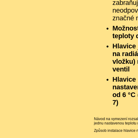
zabraňuj
neodpov
značné m
Možnost
teploty
Hlavice
na radi
vložku)
ventil
Hlavice
nastave
od 6 °C 
7)
Návod na vymezení rozsah
jednu nastavenou teplotu
Způsob instalace hlavice 