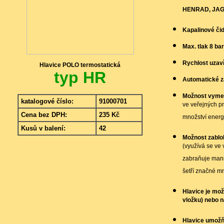
HENRAD, JAGA
Kapalinové čid
Max. tlak 8 bar
Rychlost uzavř
Hlavice POLO termostatická
typ HR
Automatické z
Možnost vymez
katalogové číslo:
91000701
ve veřejných pr
Cena bez DPH:
235 Kč
množství energ
Kusů v balení:
42
Možnost zablok
(využívá se ve 
zabraňuje man
šetří značné mn
Hlavice je mož
vložku) nebo n
Hlavice umožňu