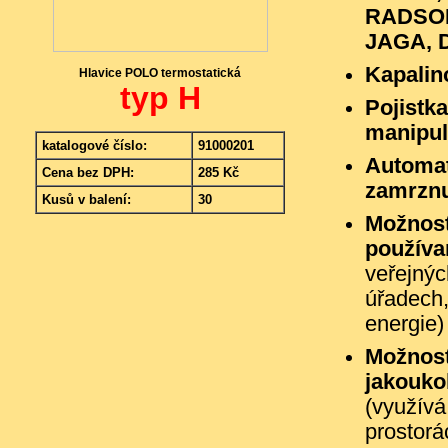
RADSON
JAGA, D
Kapalin
Hlavice POLO termostatická
typ H
Pojistka
manipul
katalogové číslo:
91000201
Automat
Cena bez DPH:
285 Kč
zamrznu
Kusů v balení:
30
Možnost
používa
veřejnýc
úřadech,
energie)
Možnost
jakouko
(využívá
prostorá