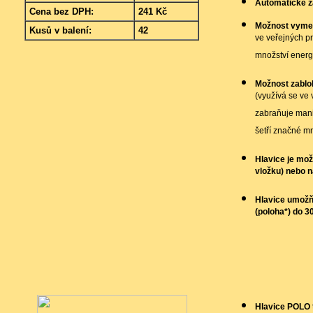
Automatické z
Cena bez DPH:
241 Kč
Možnost vymez
Kusů v balení:
42
ve veřejných pr
množství energ
Možnost zablok
(využívá se ve 
zabraňuje man
šetří značné mn
Hlavice je mož
vložku) nebo n
Hlavice umožňu
(poloha*) do 3
Hlavice POLO 