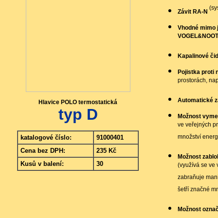
(sy
Závit RA-N
Vhodné mimo ji
VOGEL&NOOT
Kapalinové čid
Pojistka proti
prostorách, nap
Automatické z
Hlavice POLO termostatická
typ D
Možnost vymez
ve veřejných pr
množství energ
katalogové číslo:
91000401
Cena bez DPH:
235 Kč
Možnost zablok
Kusů v balení:
30
(využívá se ve 
zabraňuje man
šetří značné mn
Možnost označ