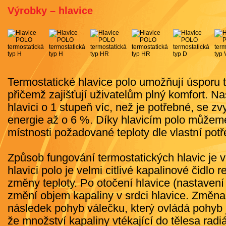
Výrobky – hlavice
Termostatické hlavice polo umožňují úsporu 
přičemž zajišťují uživatelům plný komfort. N
hlavici o 1 stupeň víc, než je potřebné, se z
energie až o 6 %. Díky hlavicím polo může
místnosti požadované teploty dle vlastní potř
Způsob fungování termostatických hlavic je 
hlavici polo je velmi citlivé kapalinové čidlo r
změny teploty. Po otočení hlavice (nastavení
změní objem kapaliny v srdci hlavice. Změn
následek pohyb válečku, který ovládá pohyb j
že množství kapaliny vtékající do tělesa radi