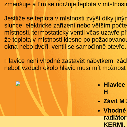
zmenšuje a tím se udržuje teplota v místnost
Jestliže se teplota v místnosti zvýší díky jin
slunce, elektrické zařízení nebo větším počt
místnosti, termostatický ventil včas uzavře p
že teplota v místnosti klesne po požadovano
okna nebo dveří, ventil se samočinně otevře.
Hlavice není vhodné zastavět nábytkem, zácl
neboť vzduch okolo hlavic musí mít možnost 
Hlavice
H
Závit M 
Vhodné 
radiát
KERMI,