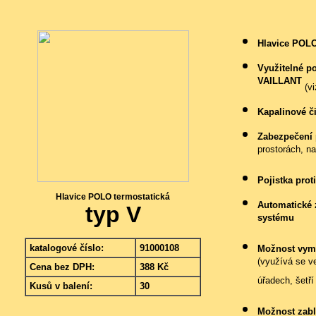
Hlavice POLO
Využitelné po
VAILLANT
(vi
Kapalinové č
Zabezpečení 
prostorách, na
Pojistka pro
Hlavice POLO termostatická
Automatické 
typ V
systému
katalogové číslo:
91000108
Možnost vyme
(využívá se ve
Cena bez DPH:
388 Kč
úřadech, šetř
Kusů v balení:
30
Možnost zabl