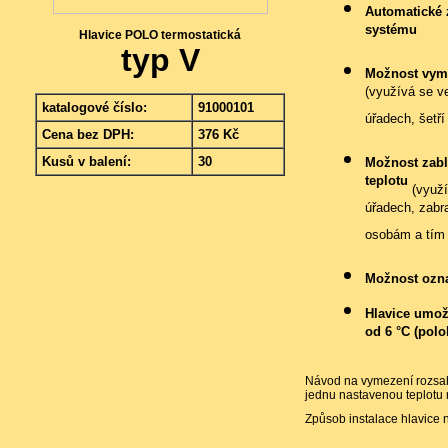
Automatické 
systému
Hlavice POLO termostatická
typ V
Možnost vyme
(využívá se ve
katalogové číslo:
91000101
úřadech, šetř
Cena bez DPH:
376 Kč
Kusů v balení:
30
Možnost zabl
teplotu
(využí
úřadech, zabr
osobám a tím 
Možnost ozna
Hlavice umož
od 6 °C (polo
Návod na vymezení rozsah
jednu nastavenou teplotu
Způsob instalace hlavice 