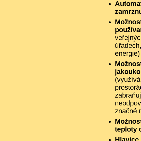
Automat
zamrznu
Možnost
používa
veřejnýc
úřadech,
energie)
Možnost
jakouko
(využívá
prostorá
zabraňuj
neodpov
značné m
Možnost
teploty
Hlavice