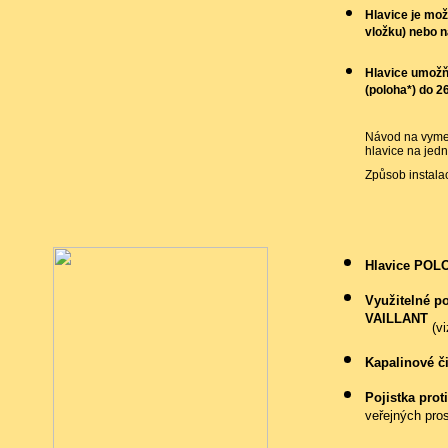
Hlavice je mož
vložku) nebo n
Hlavice umožňu
(poloha*) do 2
Návod na vymez
hlavice na jed
Způsob instala
Hlavice POLO
Využitelné po
VAILLANT
(vi
Kapalinové č
Pojistka pro
veřejných pros