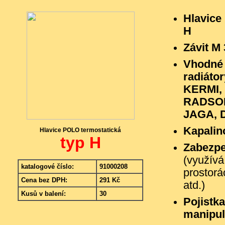
Hlavice
H
Závit M 
Vhodné 
radiát
KERMI,
RADSON
JAGA, D
Kapalin
Hlavice POLO termostatická
typ H
Zabezpe
(využívá
katalogové číslo:
91000208
prostorá
Cena bez DPH:
291 Kč
atd.)
Kusů v balení:
30
Pojistka
manipul