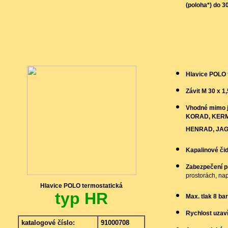
(poloha*) do 3
Hlavice POLO 
Závit M 30 x 1,
Vhodné mimo j
KORAD, KERM
HENRAD, JAGA
Kapalinové čid
Zabezpečení pr
prostorách, nap
Hlavice POLO termostatická
typ HR
Max. tlak 8 bar
Rychlost uzavř
katalogové číslo:
91000708