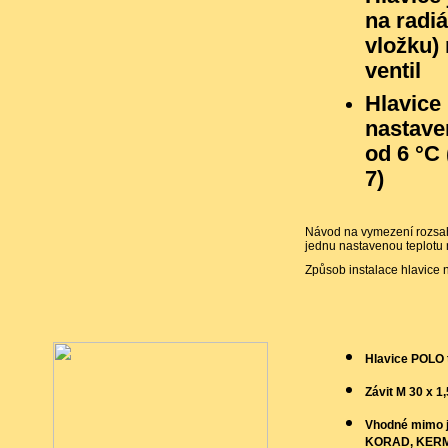
na radi
vložku)
ventil
Hlavice
nastave
od 6 °C 
7)
Návod na vymezení rozsah
jednu nastavenou teplotu
Způsob instalace hlavice 
Hlavice POLO 
Závit M 30 x 1,
Vhodné mimo j
KORAD, KERM